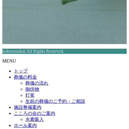
kokoronokai All Rights Reserved.
MENU
トップ
葬儀の料金
葬儀の流れ
御供物
灯篭
生前の葬儀のご予約・ご相談
施設整備案内
こころの会のご案内
水素吸入
ホール案内