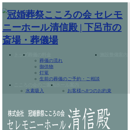
コ
ナ
ン
ビ
テ
ゲ
ン
ー
ツ
シ
へ
ョ
ス
ン
キ
に
ッ
移
トップ
葬儀の料金
施設整備案内
プ
動
葬儀の流れ
御供物
灯篭
生前の葬儀のご予約・ご相談
こころの会のご案内
ホール案内
水素吸入
お客様へ8つのお約束