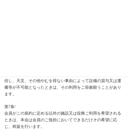
第5条/
会員が、転居その他の理由によって本会の設備を利用することが
できなくなったときは、会員証を変換して退会することができま
す。
但し、退会した会員には加入金を返還いたしません。
なお会員の方はその権利を譲渡することができます。この場合
は、会員には（金1,000円）を納入して必ず所定の名義変更手続き
をしていただきます。
第6条/
会員が施設を利用出来る地域は、各都道府県こころの会設置地域
といたします。
但し、天災、その他やむを得ない事由によって設備の貸与又は運
搬等が不可能となったときは、その利用をご容赦願うことがあり
ます。
第7条/
会員がこの規約に定める以外の施設又は役務ご利用を希望される
ときは、本会は会員のご負担においてできるだけその希望に応
じ、斡旋を行います。