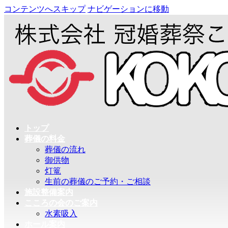
コンテンツへスキップ
ナビゲーションに移動
トップ
葬儀の料金
葬儀の流れ
御供物
灯篭
生前の葬儀のご予約・ご相談
施設整備案内
こころの会のご案内
水素吸入
ホール案内