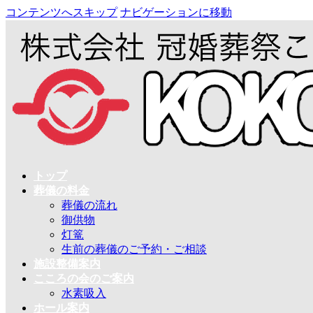
コンテンツへスキップ
ナビゲーションに移動
トップ
葬儀の料金
葬儀の流れ
御供物
灯篭
生前の葬儀のご予約・ご相談
施設整備案内
こころの会のご案内
水素吸入
ホール案内